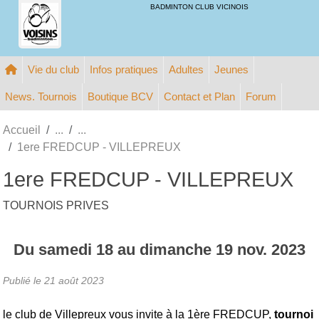
Panneau de gestion des cookies
BADMINTON CLUB VICINOIS
Vie du club
Infos pratiques
Adultes
Jeunes
News. Tournois
Boutique BCV
Contact et Plan
Forum
Accueil
1ere FREDCUP - VILLEPREUX
1ere FREDCUP - VILLEPREUX
TOURNOIS PRIVES
Du
samedi
18
au
dimanche
19
nov.
2023
Publié le
21 août 2023
le club de Villepreux vous invite à la
1ère FREDCUP,
tournoi