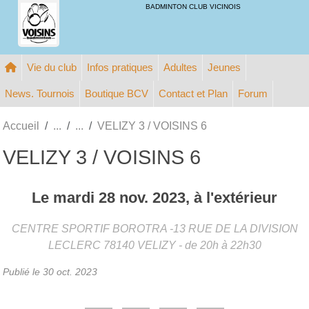
BADMINTON CLUB VICINOIS
Vie du club
Infos pratiques
Adultes
Jeunes
News. Tournois
Boutique BCV
Contact et Plan
Forum
Accueil
VELIZY 3 / VOISINS 6
VELIZY 3 / VOISINS 6
Le
mardi
28
nov.
2023
, à l'extérieur
CENTRE SPORTIF BOROTRA -13 RUE DE LA DIVISION
LECLERC
78140
VELIZY
- de 20h à 22h30
Publié le
30 oct. 2023