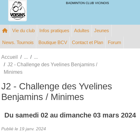
Panneau de gestion des cookies
BADMINTON CLUB VICINOIS
Vie du club
Infos pratiques
Adultes
Jeunes
News. Tournois
Boutique BCV
Contact et Plan
Forum
Accueil
J2 - Challenge des Yvelines Benjamins /
Minimes
J2 - Challenge des Yvelines
Benjamins / Minimes
Du
samedi
02
au
dimanche
03
mars
2024
Publié le
19 janv. 2024