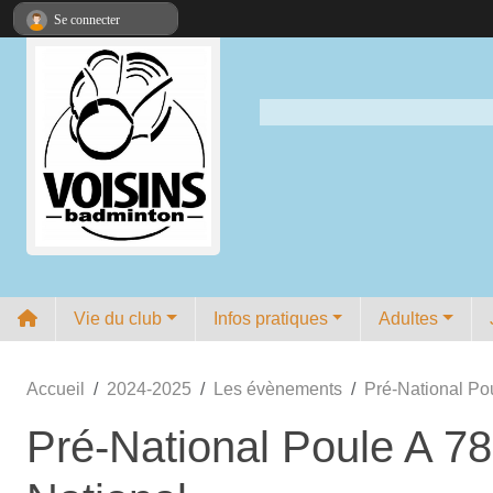
Panneau de gestion des cookies
Se connecter
Vie du club
Infos pratiques
Adultes
Accueil
2024-2025
Les évènements
Pré-National Po
Pré-National Poule A 7