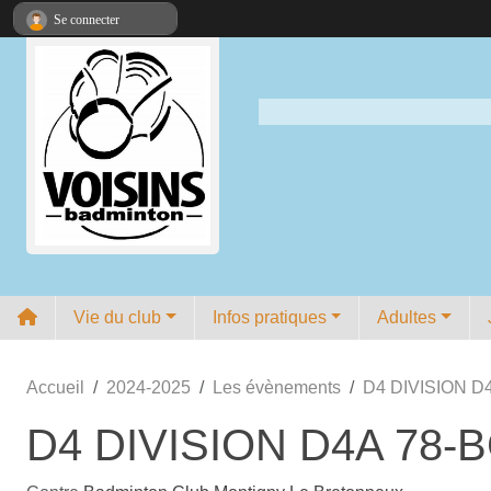
Panneau de gestion des cookies
Se connecter
Vie du club
Infos pratiques
Adultes
Accueil
2024-2025
Les évènements
D4 DIVISION D4
D4 DIVISION D4A 78-B