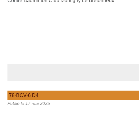
Contre
Badminton Club Montigny Le Bretonneux
78-BCV-6 D4
Publié le
17 mai 2025