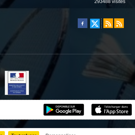
293488
visites