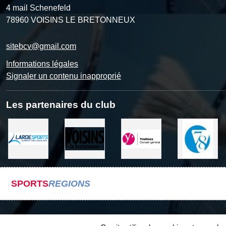
4 mail Schenefeld
78960
VOISINS LE BRETONNEUX
sitebcv@gmail.com
Informations légales
Signaler un contenu inapproprié
Les partenaires du club
SPORTS
REGIONS