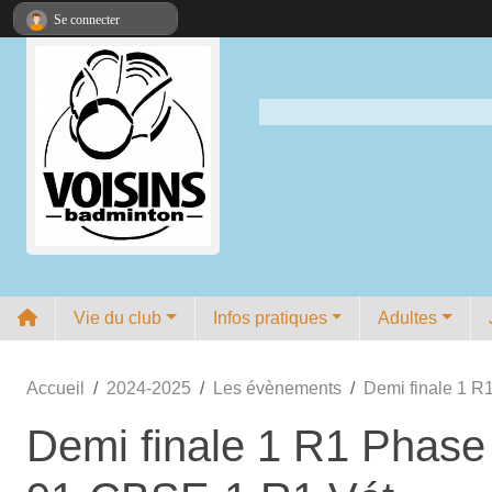
Panneau de gestion des cookies
Se connecter
Vie du club
Infos pratiques
Adultes
Accueil
2024-2025
Les évènements
Demi finale 1 R
Demi finale 1 R1 Phase