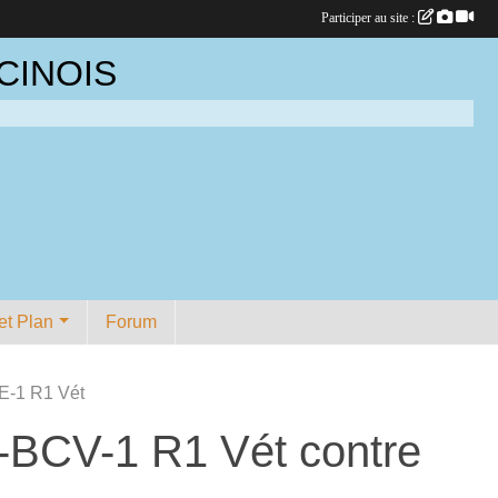
Participer au site :
CINOIS
et Plan
Forum
E-1 R1 Vét
8-BCV-1 R1 Vét contre