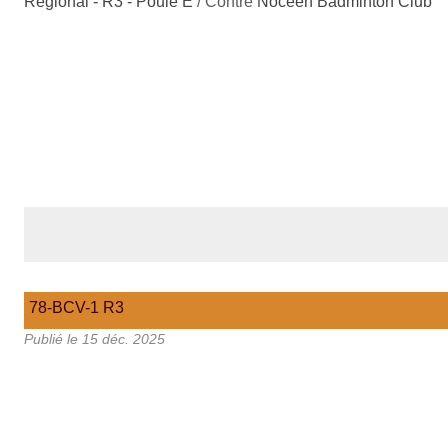
Régional - R3 - Poule E
/ Contre
Noceen Badminton Club
78-BCV-1 R3
Publié le
15 déc. 2025