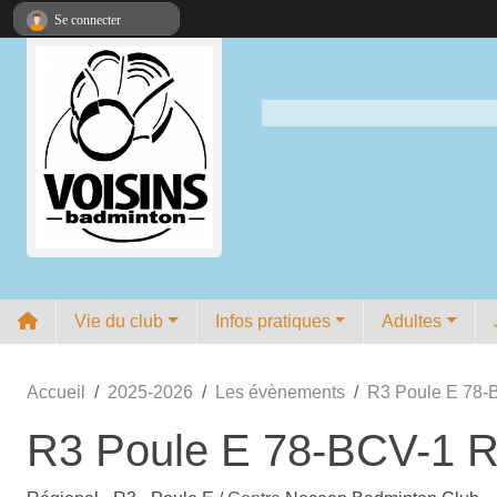
Panneau de gestion des cookies
Se connecter
Vie du club
Infos pratiques
Adultes
Accueil
2025-2026
Les évènements
R3 Poule E 78-
R3 Poule E 78-BCV-1 R