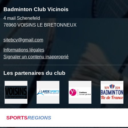
Badminton Club Vicinois
4 mail Schenefeld
78960
VOISINS LE BRETONNEUX
sitebcv@gmail.com
Informations légales
Signaler un contenu inapproprié
Les partenaires du club
SPORTS
REGIONS