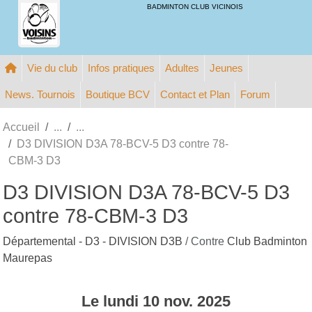
Panneau de gestion des cookies
BADMINTON CLUB VICINOIS
Vie du club
Infos pratiques
Adultes
Jeunes
News. Tournois
Boutique BCV
Contact et Plan
Forum
Accueil
D3 DIVISION D3A 78-BCV-5 D3 contre 78-
CBM-3 D3
D3 DIVISION D3A 78-BCV-5 D3
contre 78-CBM-3 D3
Départemental - D3 - DIVISION D3B
/ Contre
Club Badminton
Maurepas
Le
lundi
10
nov.
2025