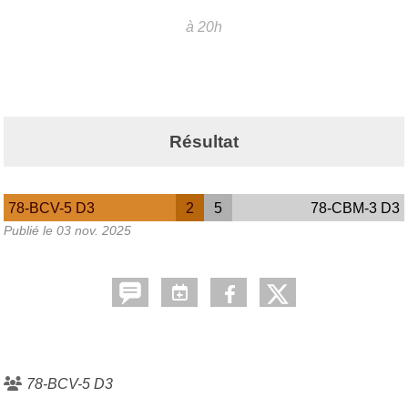
à 20h
Résultat
78-BCV-5 D3
2
5
78-CBM-3 D3
Publié le
03 nov. 2025
78-BCV-5 D3