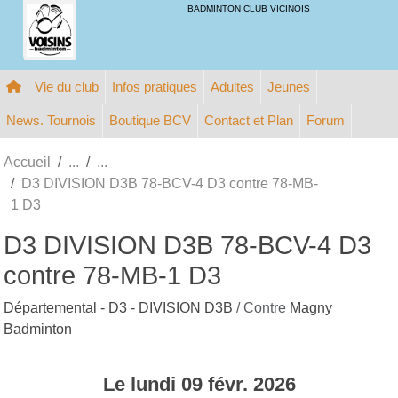
Panneau de gestion des cookies
BADMINTON CLUB VICINOIS
Vie du club
Infos pratiques
Adultes
Jeunes
News. Tournois
Boutique BCV
Contact et Plan
Forum
Accueil
D3 DIVISION D3B 78-BCV-4 D3 contre 78-MB-
1 D3
D3 DIVISION D3B 78-BCV-4 D3
contre 78-MB-1 D3
Départemental - D3 - DIVISION D3B
/ Contre
Magny
Badminton
Le
lundi
09
févr.
2026