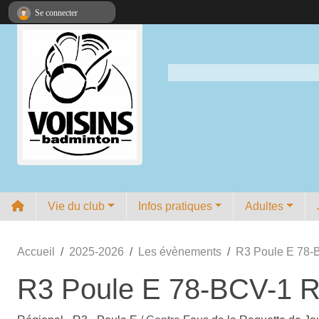
Panneau de gestion des cookies
Se connecter
Vie du club
Infos pratiques
Adultes
Accueil
2025-2026
Les évènements
R3 Poule E 78-
R3 Poule E 78-BCV-1 R