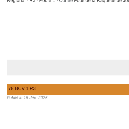
Régional - R3 - Poule E
/ Contre
Fous de la Raquette de Jou
78-BCV-1 R3
Publié le
15 déc. 2025