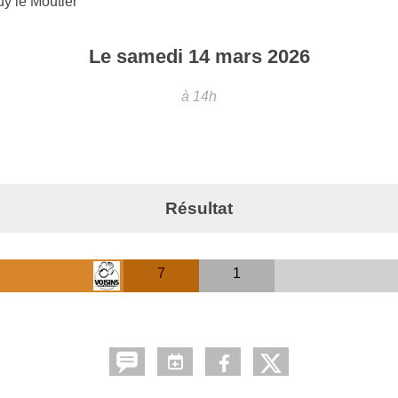
y le Moutier
Le
samedi
14
mars
2026
à 14h
Résultat
7
1