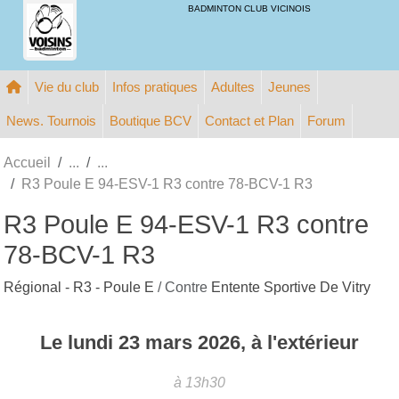
Panneau de gestion des cookies
BADMINTON CLUB VICINOIS
Vie du club
Infos pratiques
Adultes
Jeunes
News. Tournois
Boutique BCV
Contact et Plan
Forum
Accueil
R3 Poule E 94-ESV-1 R3 contre 78-BCV-1 R3
R3 Poule E 94-ESV-1 R3 contre
78-BCV-1 R3
Régional - R3 - Poule E
/ Contre
Entente Sportive De Vitry
Le
lundi
23
mars
2026
, à l'extérieur
à 13h30