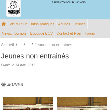
Panneau de gestion des cookies
BADMINTON CLUB VICINOIS
Vie du club
Infos pratiques
Adultes
Jeunes
News. Tournois
Boutique BCV
Contact et Plan
Forum
Accueil
Jeunes non entrainés
Jeunes non entrainés
Publié le
14 nov. 2015
JEUNES