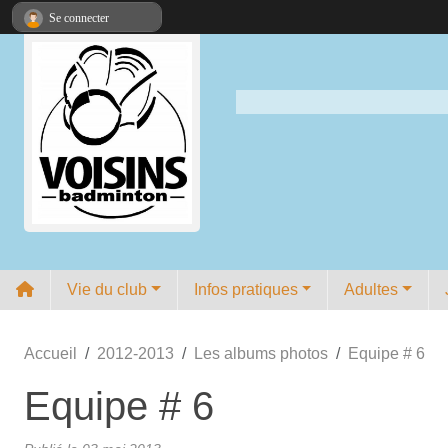
Panneau de gestion des cookies
Se connecter
Vie du club
Infos pratiques
Adultes
Accueil
2012-2013
Les albums photos
Equipe # 6
Equipe # 6